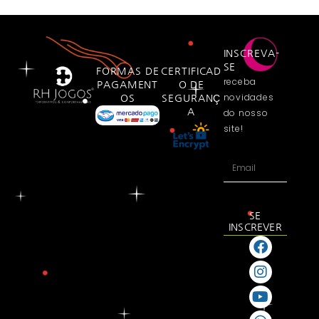
INSCREVA-
SE
FORMAS DE
CERTIFICAD
receba
PAGAMENT
O DE
novidades
OS
SEGURANÇ
A
do nosso
site!
SE
INSCREVER