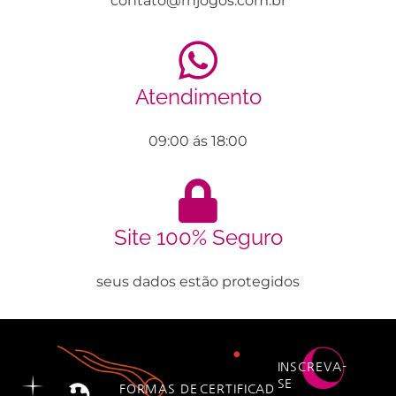
contato@rhjogos.com.br
Atendimento
09:00 ás 18:00
Site 100% Seguro
seus dados estão protegidos
INSCREVA-
SE
FORMAS DE
CERTIFICAD