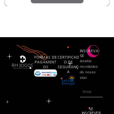
INSCREVA-
SE
FORMAS DE
CERTIFICAD
receba
PAGAMENT
O DE
novidades
OS
SEGURANÇ
A
do nosso
site!
SE
INSCREVER