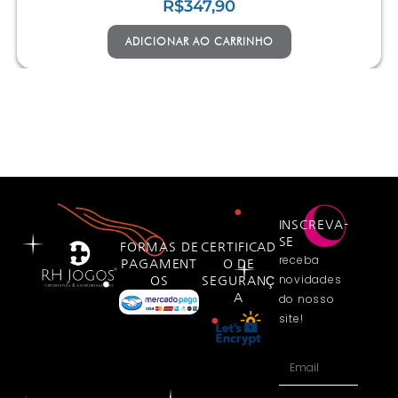
R$
347,90
ADICIONAR AO CARRINHO
INSCREVA-
SE
FORMAS DE
CERTIFICAD
receba
PAGAMENT
O DE
novidades
OS
SEGURANÇ
A
do nosso
site!