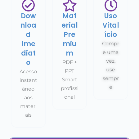
Dow
Mat
Uso
nloa
erial
Vital
d
Pre
ício
Ime
miu
Compr
diat
m
e uma
o
vez,
PDF +
use
PPT
Acesso
sempr
Smart
instant
e
profissi
âneo
onal
aos
materi
ais