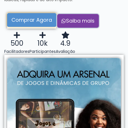
Comprar Agora
Saiba mais
500
10k
4.9
Facilitadores
Participantes
Avaliação