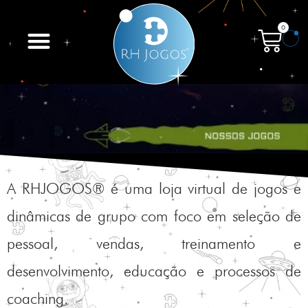
0
A RHJOGOS® é uma loja virtual de jogos e
dinâmicas de grupo com foco em seleção de
pessoal, vendas, treinamento e
desenvolvimento, educação e processos de
coaching.