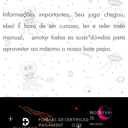
Informações importantes: Seu jogo chegou,
eba! É hora de ser curioso, ler e reler todo
manual, anotar todas as suas dúvidas para
aproveitar ao máximo o nosso bate papo.
INSCREVA-
SE
FORMAS DE
CERTIFICAD
receba
PAGAMENT
O DE