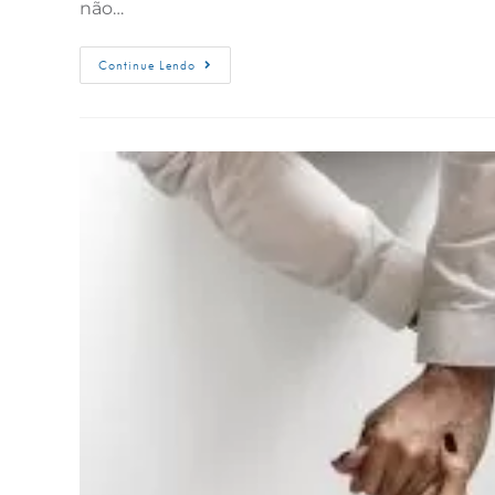
não…
Continue Lendo