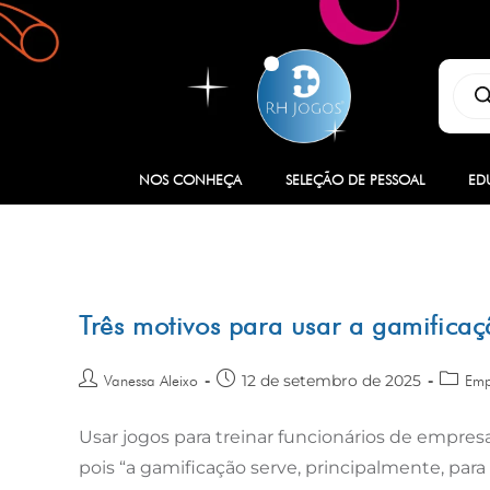
NOS CONHEÇA
SELEÇÃO DE PESSOAL
ED
Três motivos para usar a gamifica
12 de setembro de 2025
Vanessa Aleixo
Emp
Usar jogos para treinar funcionários de empre
pois “a gamificação serve, principalmente, para