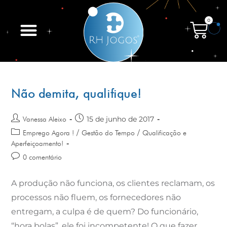
0
Não demita, qualifique!
15 de junho de 2017
Vanessa Aleixo
/
/
Emprego Agora !
Gestão do Tempo
Qualificação e
Aperfeiçoamento!
0 comentário
A produção não funciona, os clientes reclamam, os
processos não fluem, os fornecedores não
entregam, a culpa é de quem? Do funcionário,
“hora bolas”, ele foi incompetente! O que fazer…