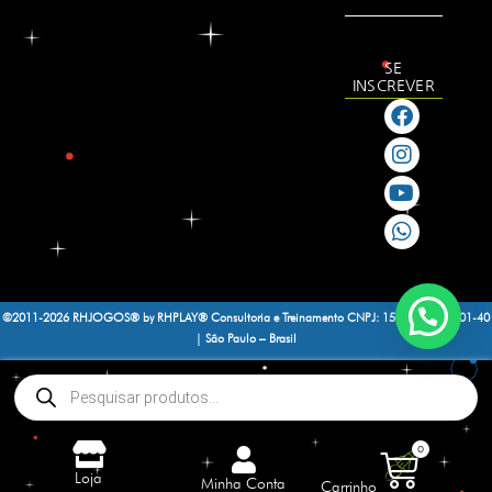
SE
INSCREVER
©2011-2026 RHJOGOS® by RHPLAY® Consultoria e Treinamento
CNPJ: 15.188.464/0001-40
| São Paulo – Brasil
0
Loja
Minha Conta
Carrinho