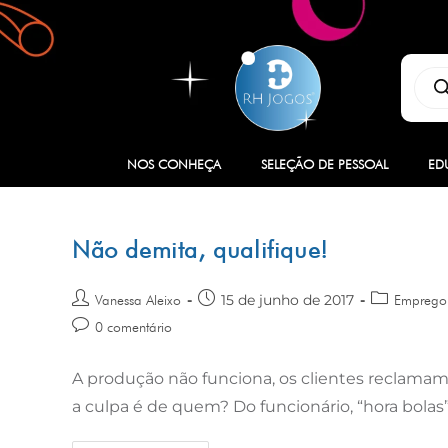
NOS CONHEÇA
SELEÇÃO DE PESSOAL
ED
Não demita, qualifique!
15 de junho de 2017
Vanessa Aleixo
Emprego 
0 comentário
A produção não funciona, os clientes reclamam
a culpa é de quem? Do funcionário, “hora bolas”