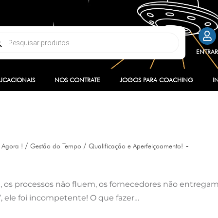
ENTRA
UCACIONAIS
NOS CONTRATE
JOGOS PARA COACHING
I
/
/
Agora !
Gestão do Tempo
Qualificação e Aperfeiçoamento!
, os processos não fluem, os fornecedores não entregam
, ele foi incompetente! O que fazer…