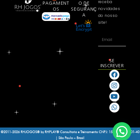
receba
PAGAMENT
O DE
novidades
OS
SEGURANÇ
A
do nosso
site!
SE
INSCREVER
©2011-2026 RHJOGOS® by RHPLAY® Consultoria e Treinamento
CNPJ: 15.188.464/0001-40
| São Paulo – Brasil