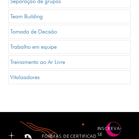
Separação de grupos
Team Building
Tomada de Decisão
Trabalho em equipe
Treinamento ao Ar Livre
Vitalizadores
INSCREVA-
SE
FORMAS DE
CERTIFICAD