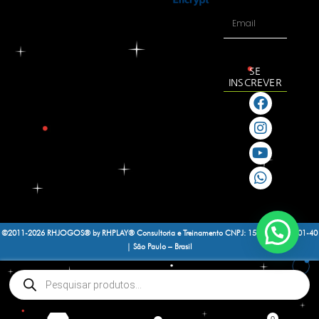
SE
INSCREVER
©2011-2026 RHJOGOS® by RHPLAY® Consultoria e Treinamento
CNPJ: 15.188.464/0001-40
| São Paulo – Brasil
0