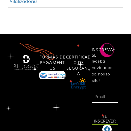
Vitalizadores
INSCREVA-
SE
FORMAS DE
CERTIFICAD
receba
PAGAMENT
O DE
novidades
OS
SEGURANÇ
A
do nosso
site!
SE
INSCREVER