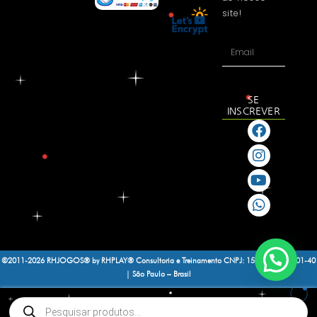
site!
SE
INSCREVER
©2011-2026 RHJOGOS® by RHPLAY® Consultoria e Treinamento
CNPJ: 15.188.464/0001-40
| São Paulo – Brasil